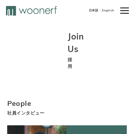
toggl
日本語
English
navig
Join
Us
採
用
People
社員インタビュー