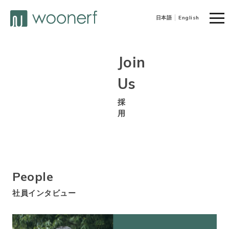
togg
日本語
English
navi
Join
Us
採
用
People
社員インタビュー