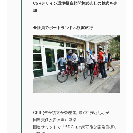
CSRデザイン環境投資顧問株式会社の株式を売
却
全社員でポートランドへ視察旅行
GPIF(年金積立金管理運用独立行政法人)が
国連責任投資原則に署名
国連サミットで「SDGs(持続可能な開発目標)」