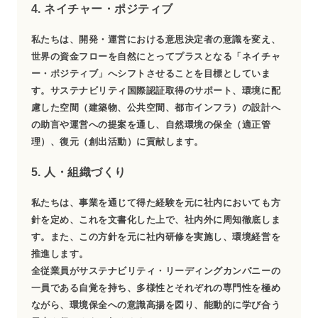
4. ネイチャー・ポジティブ
私たちは、開発・運営における意思決定者の意識を変え、
世界の資金フローを自然にとってプラスとなる「ネイチャ
ー・ポジティブ」へシフトさせることを目標としていま
す。サステナビリティ国際認証取得のサポート、環境に配
慮した空間（建築物、公共空間、都市インフラ）の設計へ
の助言や運営への提案を通し、自然環境の保全（適正管
理）、復元（創出活動）に貢献します。
5. 人・組織づくり
私たちは、事業を通じて得た経験を元に社内においても方
針を定め、これを文書化した上で、社内外に周知徹底しま
す。また、この方針を元に社内研修を実施し、環境経営を
推進します。
全従業員がサステナビリティ・リーディングカンパニーの
一員である自覚を持ち、多様性とそれぞれの専門性を極め
ながら、環境保全への意識高揚を図り、能動的に学び合う