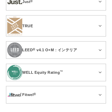
Just
®
TRUE
LEED
®
v4.1 O+M : インテリア
WELL Equity Rating
™
Fitwel
®