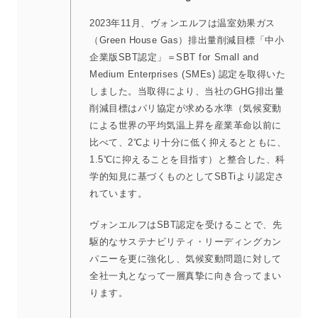
2023年11月、ヴォンエルフは温室効果ガス
（Green House Gas）排出量削減目標「中小
企業版SBT認定」＝SBT for Small and
Medium Enterprises (SMEs) 認定を取得いた
しました。当取得により、当社のGHG排出量
削減目標はパリ協定が求める水準（気候変動
による世界の平均気温上昇を産業革命以前に
比べて、2℃より十分に低く抑えるとともに、
1.5℃に抑えることを目指す）と整合した、科
学的知見に基づくものとしてSBTiより認定さ
れています。
ヴォンエルフはSBT認定を受けることで、先
駆的なサステナビリティ・リーディングカン
パニーを更に強化し、気候変動問題に対して
全社一丸となって一層真摯に向き合ってまい
ります。