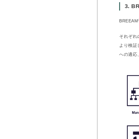
3. B
BREEAM
それぞれ
より検証
への適応