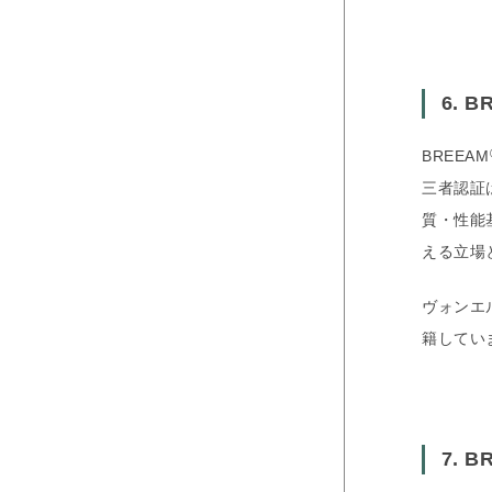
6. B
BREEAM
三者認証は
質・性能
える立場と
ヴォンエル
籍してい
7. B