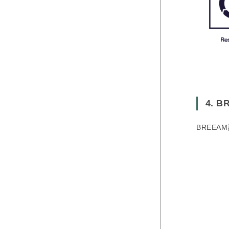
4. B
BREE