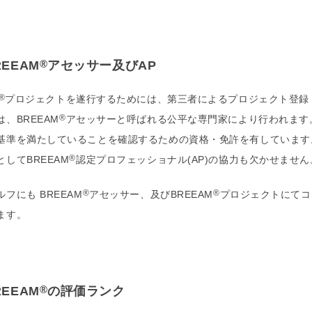
®
REEAM
アセッサー及びAP
®
プロジェクトを遂行するためには、第三者によるプロジェクト登録・
®
、BREEAM
アセッサーと呼ばれる公平な専門家により行われます。
基準を満たしていることを確認するための資格・免許を有しています
®
してBREEAM
認定プロフェッショナル(AP)の協力も欠かせません
®
®
フにも BREEAM
アセッサー、及びBREEAM
プロジェクトにてコン
ます。
®
REEAM
の評価ランク