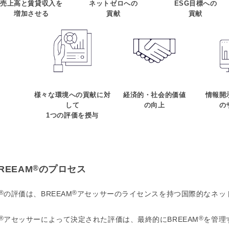
売上高と賃貸収入を
ネットゼロへの
ESG目標への
増加させる
貢献
貢献
様々な環境への貢献に対
経済的・社会的価値
情報開
して
の向上
の
1つの評価を授与
®
REEAM
のプロセス
®
®
の評価は、BREEAM
アセッサーのライセンスを持つ国際的なネッ
®
®
アセッサーによって決定された評価は、最終的にBREEAM
を管理す