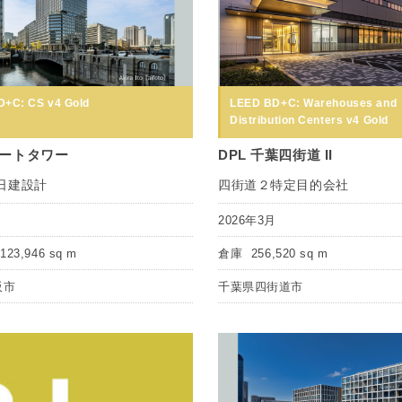
+C: CS v4 Gold
LEED BD+C: Warehouses and
Distribution Centers v4 Gold
ートタワー
DPL 千葉四街道 II
日建設計
四街道２特定目的会社
月
2026年3月
123,946 sq m
倉庫
256,520 sq m
阪市
千葉県四街道市