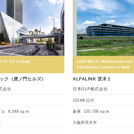
+C: CS v4 Gold
LEED BD+C: Warehouses and
Distribution Centers v4 Gold
ック（虎ノ門ヒルズ）
ALFALINK 茨木１
式会社
日本GLP株式会社
月
2024年12月
ビル
8,348 sq m
倉庫
135,758 sq m
区
大阪府茨木市