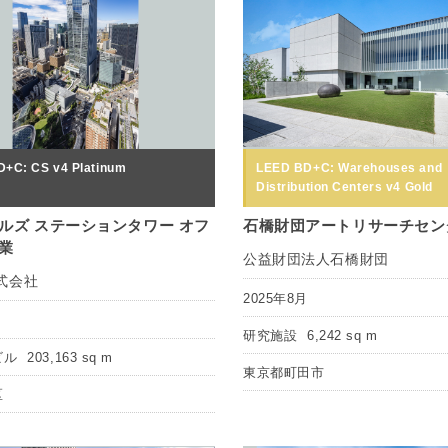
+C: CS v4 Platinum
LEED BD+C: Warehouses and
Distribution Centers v4 Gold
ルズ ステーションタワー オフ
石橋財団アートリサーチセン
業
公益財団法人石橋財団
式会社
2025年8月
月
研究施設
6,242 sq m
ビル
203,163 sq m
東京都町田市
区