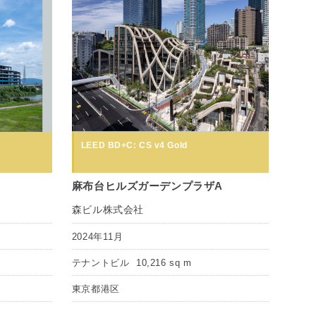
LEED BD+C: CS v4 Gold
麻布台ヒルズガーデンプラザA
森ビル株式会社
2024年11月
テナントビル
10,216 sq m
東京都港区