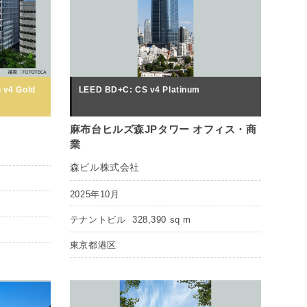
 v4 Gold
LEED BD+C: CS v4 Platinum
麻布台ヒルズ森JPタワー オフィス・商
業
森ビル株式会社
2025年10月
テナントビル
328,390 sq m
東京都港区