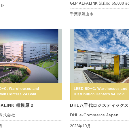
GLP ALFALINK 流山6: 65,088 s
田区
千葉県流山市
D+C: Warehouses and
LEED BD+C: Warehouses and
tion Centers v4 Gold
Distribution Centers v4 Gold
FALINK 相模原 2
DHL八千代ロジスティック
P株式会社
DHL e-Commerce Japan
月
2023年10月