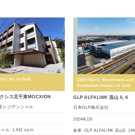
+C: NC v4 Gold
LEED BD+C: Warehouses and
Distribution Centers v4 Gold
クシス北千束MOCXION
GLP ALFALINK 流山 5, 6
産レジデンシャル
日本GLP株式会社
月
2024年2月
シャル
1,642 sq m
倉庫
GLP ALFALINK 流山5: 144,