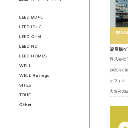
LEED BD+C
LEED ID+C
LEED BD
LEED O+M
LEED ND
淀屋橋ゲ
LEED HOMES
株式会社
WELL
2026年6
WELL Ratings
オフィス
SITES
大阪府大
TRUE
Other