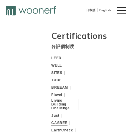
toggle
日本語
English
naviga
Certifications
各評価制度
LEED
WELL
SITES
TRUE
BREEAM
Fitwel
Living
Building
Challenge
Just
CASBEE
EarthCheck