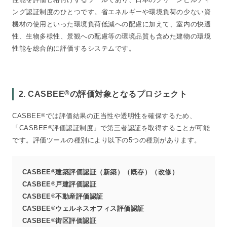
ング認証制度のひとつです。省エネルギーや環境負荷の少ない資
機材の使用といった環境負荷低減への配慮に加えて、室内の快適
性、生物多様性、景観への配慮等の環境品質も含めた建物の環境
性能を総合的に評価するシステムです。
®
2. CASBEE
の評価対象となるプロジェクト
CASBEE
®
では評価結果の正当性や透明性を確保するため、
「CASBEE
®
評価認証制度」で第三者認証を取得することが可能
です。評価ツールの種別により以下の5つの種別があります。
CASBEE
®
建築評価認証（新築）（既存）（改修）
CASBEE
®
戸建評価認証
CASBEE
®
不動産評価認証
CASBEE
®
ウェルネスオフィス評価認証
CASBEE
®
街区評価認証