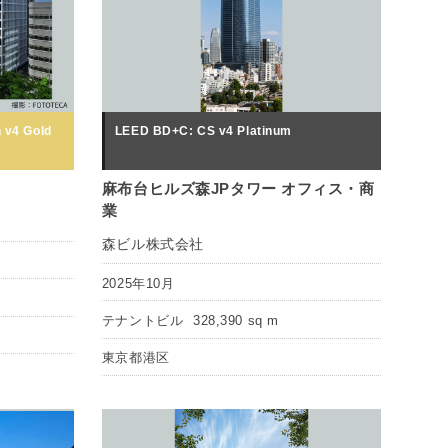
 v4 Gold
LEED BD+C: CS v4 Platinum
麻布台ヒルズ森JPタワー オフィス・商
業
森ビル株式会社
2025年10月
テナントビル
328,390 sq m
東京都港区