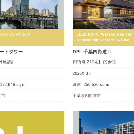
+C: CS v4 Gold
LEED BD+C: Warehouses and
Distribution Centers v4 Gold
ートタワー
DPL 千葉四街道 II
日建設計
四街道２特定目的会社
月
2026年3月
123,946 sq m
倉庫
256,520 sq m
阪市
千葉県四街道市