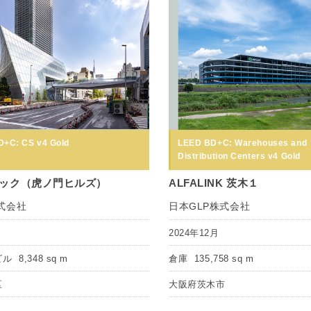
+C: CS v4 Gold
LEED BD+C: Warehouses and
Distribution Centers v4 Gold
ック（虎ノ門ヒルズ）
ALFALINK 茨木１
式会社
日本GLP株式会社
月
2024年12月
ビル
8,348 sq m
倉庫
135,758 sq m
区
大阪府茨木市