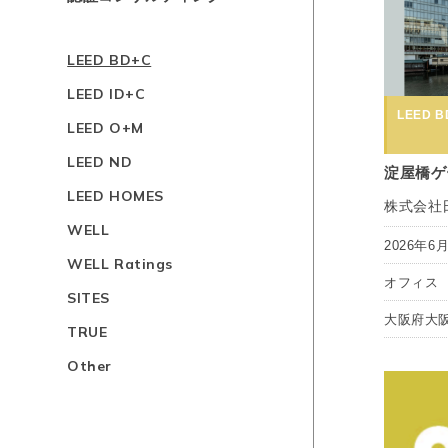
LEED BD+C
LEED ID+C
LEED BD
LEED O+M
LEED ND
淀屋橋ゲ
LEED HOMES
株式会社
WELL
2026年6
WELL Ratings
オフィス
SITES
大阪府大
TRUE
Other