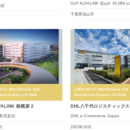
GLP ALFALINK 流山6: 65,088 s
田区
千葉県流山市
D+C: Warehouses and
LEED BD+C: Warehouses and
tion Centers v4 Gold
Distribution Centers v4 Gold
FALINK 相模原 2
DHL八千代ロジスティック
P株式会社
DHL e-Commerce Japan
月
2023年10月