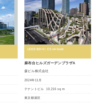
LEED BD+C: CS v4 Gold
麻布台ヒルズガーデンプラザA
森ビル株式会社
2024年11月
テナントビル
10,216 sq m
東京都港区