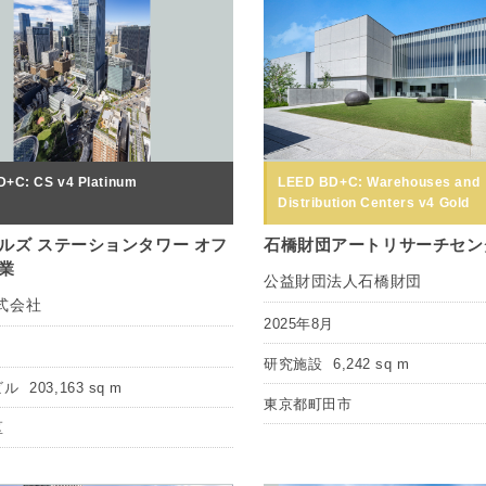
+C: CS v4 Platinum
LEED BD+C: Warehouses and
Distribution Centers v4 Gold
ルズ ステーションタワー オフ
石橋財団アートリサーチセン
業
公益財団法人石橋財団
式会社
2025年8月
月
研究施設
6,242 sq m
ビル
203,163 sq m
東京都町田市
区