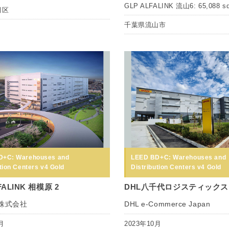
GLP ALFALINK 流山6: 65,088 s
田区
千葉県流山市
D+C: Warehouses and
LEED BD+C: Warehouses and
tion Centers v4 Gold
Distribution Centers v4 Gold
FALINK 相模原 2
DHL八千代ロジスティック
P株式会社
DHL e-Commerce Japan
月
2023年10月