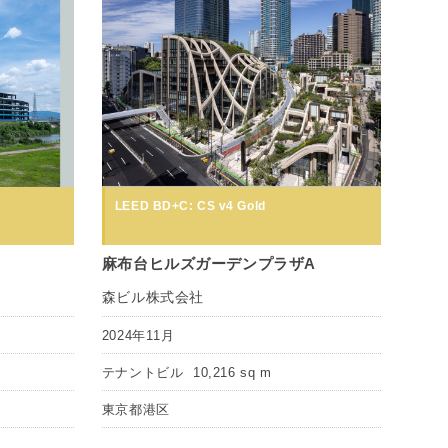
LEED BD+C: CS v4 Gold
麻布台ヒルズガーデンプラザA
森ビル株式会社
2024年11月
テナントビル
10,216 sq m
東京都港区