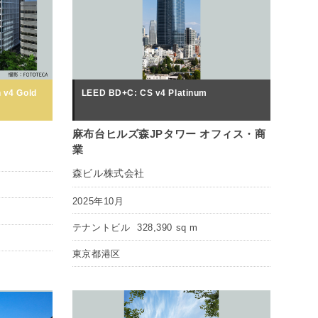
 v4 Gold
LEED BD+C: CS v4 Platinum
麻布台ヒルズ森JPタワー オフィス・商
業
森ビル株式会社
2025年10月
テナントビル
328,390 sq m
東京都港区