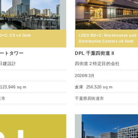
+C: CS v4 Gold
LEED BD+C: Warehouses and
Distribution Centers v4 Gold
ートタワー
DPL 千葉四街道 II
日建設計
四街道２特定目的会社
月
2026年3月
123,946 sq m
倉庫
256,520 sq m
阪市
千葉県四街道市