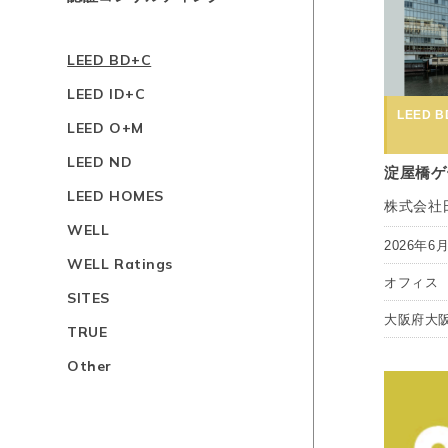
LEED BD+C
LEED ID+C
LEED BD
LEED O+M
LEED ND
淀屋橋ゲ
LEED HOMES
株式会社
WELL
2026年6
WELL Ratings
オフィス
SITES
大阪府大
TRUE
Other