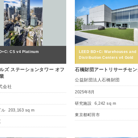
+C: CS v4 Platinum
LEED BD+C: Warehouses and
Distribution Centers v4 Gold
ルズ ステーションタワー オフ
石橋財団アートリサーチセン
業
公益財団法人石橋財団
式会社
2025年8月
月
研究施設
6,242 sq m
ビル
203,163 sq m
東京都町田市
区