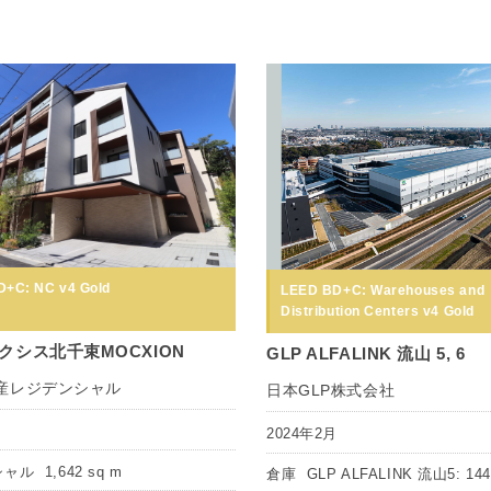
+C: NC v4 Gold
LEED BD+C: Warehouses and
Distribution Centers v4 Gold
クシス北千束MOCXION
GLP ALFALINK 流山 5, 6
産レジデンシャル
日本GLP株式会社
月
2024年2月
シャル
1,642 sq m
倉庫
GLP ALFALINK 流山5: 144,