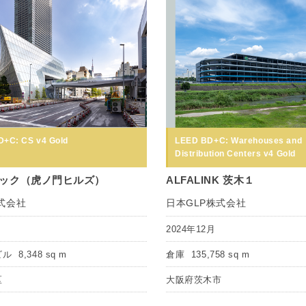
+C: CS v4 Gold
LEED BD+C: Warehouses and
Distribution Centers v4 Gold
ック（虎ノ門ヒルズ）
ALFALINK 茨木１
式会社
日本GLP株式会社
月
2024年12月
ビル
8,348 sq m
倉庫
135,758 sq m
区
大阪府茨木市