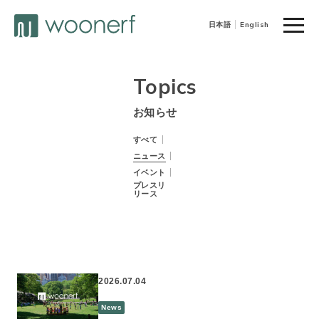
toggle
日本語
English
naviga
Topics
お知らせ
すべて
ニュース
イベント
プレスリ
リース
2026.07.04
News