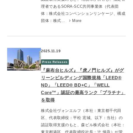
理者であるSORA-SCC共同事業体（代表団
体：株式会社コンベンションリンケージ、構成
団体：株式…
More
2025.11.19
Press Releases
『麻布台ヒルズ』『虎ノ門ヒルズ』がグ
リーンビルディング国際規格「LEED®
ND」「LEED® BD+C」「WELL
Core™」認証の最高ランク「プラチナ」
を取得
株式会社ヴォンエルフ（本社：東京都千代田
区、代表取締役：平松 宏城、以下：当社）の
認証取得支援のもと、森ビル株式会社（本社：
東京都港区、代表取締役社長：辻󠄀 慎吾）が管