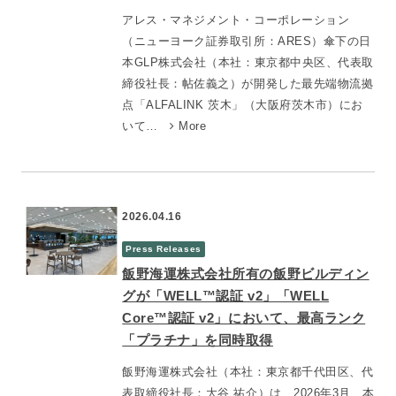
アレス・マネジメント・コーポレーション
（ニューヨーク証券取引所：ARES）傘下の日
本GLP株式会社（本社：東京都中央区、代表取
締役社長：帖佐義之）が開発した最先端物流拠
点「ALFALINK 茨木」（大阪府茨木市）にお
いて…
More
2026.04.16
Press Releases
飯野海運株式会社所有の飯野ビルディン
グが「WELL™認証 v2」「WELL
Core™認証 v2」において、最高ランク
「プラチナ」を同時取得
飯野海運株式会社（本社：東京都千代田区、代
表取締役社長：大谷 祐介）は、2026年3月、本