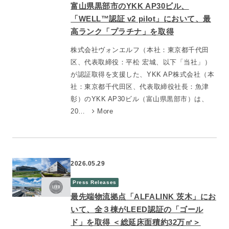
富山県黒部市のYKK AP30ビル、
「WELL™認証 v2 pilot」において、最
高ランク「プラチナ」を取得
株式会社ヴォンエルフ（本社：東京都千代田
区、代表取締役：平松 宏城、以下「当社」）
が認証取得を支援した、YKK AP株式会社（本
社：東京都千代田区、代表取締役社長：魚津
彰）のYKK AP30ビル（富山県黒部市）は、
20…
More
2026.05.29
Press Releases
最先端物流拠点「ALFALINK 茨木」にお
いて、全３棟がLEED認証の「ゴール
ド」を取得 ＜総延床面積約32万㎡＞