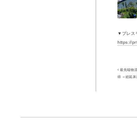
▼プレス
https://
最先端物流
得 ＜総延床