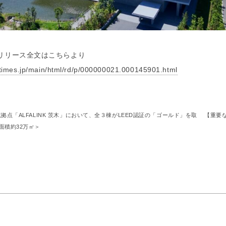
リリース全文はこちらより
prtimes.jp/main/html/rd/p/000000021.000145901.html
拠点「ALFALINK 茨木」において、全３棟がLEED認証の「ゴールド」を取
【重要な
面積約32万㎡＞