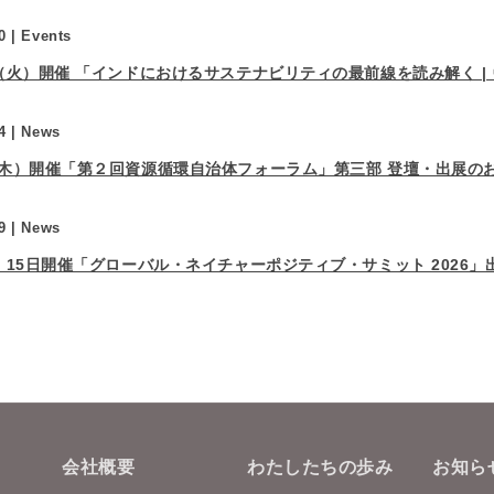
0 |
Events
日（火）開催 「インドにおけるサステナビリティの最前線を読み解く |
4 |
News
（木）開催「第２回資源循環自治体フォーラム」第三部 登壇・出展の
9 |
News
日・15日開催「グローバル・ネイチャーポジティブ・サミット 2026
会社概要
わたしたちの歩み
お知ら