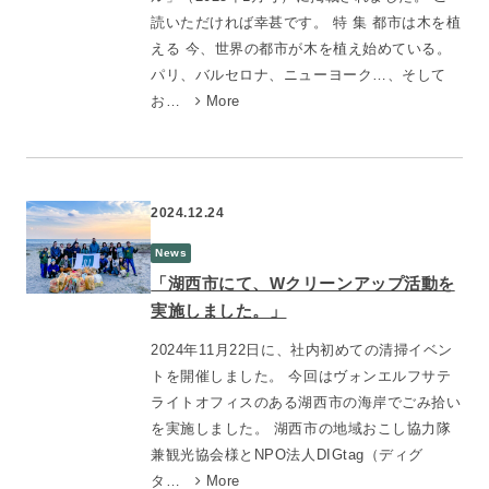
読いただければ幸甚です。 特 集 都市は木を植
える 今、世界の都市が木を植え始めている。
パリ、バルセロナ、ニューヨーク…、そして
お…
More
2024.12.24
News
「湖西市にて、Wクリーンアップ活動を
実施しました。」
2024年11月22日に、社内初めての清掃イベン
トを開催しました。 今回はヴォンエルフサテ
ライトオフィスのある湖西市の海岸でごみ拾い
を実施しました。 湖西市の地域おこし協力隊
兼観光協会様とNPO法人DIGtag（ディグ
タ…
More