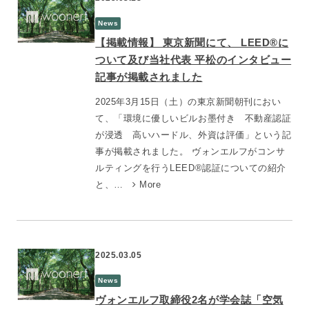
News
【掲載情報】 東京新聞にて、 LEED®に
ついて及び当社代表 平松のインタビュー
記事が掲載されました
2025年3月15日（土）の東京新聞朝刊におい
て、「環境に優しいビルお墨付き 不動産認証
が浸透 高いハードル、外資は評価」という記
事が掲載されました。 ヴォンエルフがコンサ
ルティングを行うLEED®認証についての紹介
と、…
More
2025.03.05
News
ヴォンエルフ取締役2名が学会誌「空気