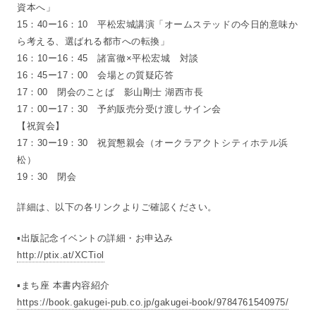
資本へ」
15：40ー16：10 平松宏城講演「オームステッドの今日的意味か
ら考える、選ばれる都市への転換」
16：10ー16：45 諸富徹×平松宏城 対談
16：45ー17：00 会場との質疑応答
17：00 閉会のことば 影山剛士 湖西市長
17：00ー17：30 予約販売分受け渡しサイン会
【祝賀会】
17：30ー19：30 祝賀懇親会（オークラアクトシティホテル浜
松）
19：30 閉会
詳細は、以下の各リンクよりご確認ください。
▪出版記念イベントの詳細・お申込み
http://ptix.at/XCTiol
▪まち座 本書内容紹介
https://book.gakugei-pub.co.jp/gakugei-book/9784761540975/