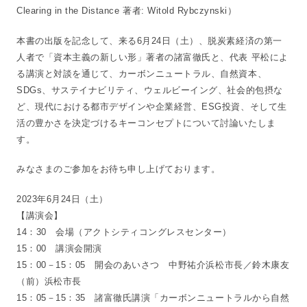
Clearing in the Distance 著者: Witold Rybczynski）
本書の出版を記念して、来る6月24日（土）、脱炭素経済の第一
人者で「資本主義の新しい形」著者の諸富徹氏と、代表 平松によ
る講演と対談を通じて、カーボンニュートラル、自然資本、
SDGs、サステイナビリティ、ウェルビーイング、社会的包摂な
ど、現代における都市デザインや企業経営、ESG投資、そして生
活の豊かさを決定づけるキーコンセプトについて討論いたしま
す。
みなさまのご参加をお待ち申し上げております。
2023年6月24日（土）
【講演会】
14：30 会場（アクトシティコングレスセンター）
15：00 講演会開演
15：00－15：05 開会のあいさつ 中野祐介浜松市長／鈴木康友
（前）浜松市長
15：05－15：35 諸富徹氏講演「カーボンニュートラルから自然