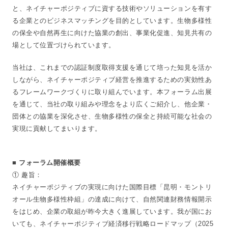
と、ネイチャーポジティブに資する技術やソリューションを有す
る企業とのビジネスマッチングを目的としています。生物多様性
の保全や自然再生に向けた協業の創出、事業化促進、知見共有の
場として位置づけられています。
当社は、これまでの認証制度取得支援を通じて培った知見を活か
しながら、ネイチャーポジティブ経営を推進するための実効性あ
るフレームワークづくりに取り組んでいます。本フォーラム出展
を通じて、当社の取り組みや理念をより広くご紹介し、他企業・
団体との協業を深化させ、生物多様性の保全と持続可能な社会の
実現に貢献してまいります。
■ フォーラム開催概要
① 趣旨：
ネイチャーポジティブの実現に向けた国際目標「昆明・モントリ
オール生物多様性枠組」の達成に向けて、自然関連財務情報開示
をはじめ、企業の取組が昨今大きく進展しています。我が国にお
いても、ネイチャーポジティブ経済移行戦略ロードマップ（2025