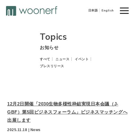
toggle
日本語
English
naviga
Topics
お知らせ
すべて
ニュース
イベント
プレスリリース
12月2日開催「2030生物多様性枠組実現日本会議（J-
GBF）第5回ビジネスフォーラム」ビジネスマッチングへ
出展します
2025.11.18 |
News