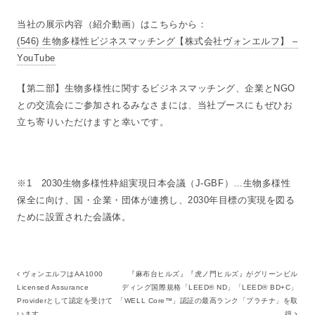
当社の展示内容（紹介動画）はこちらから：
(546) 生物多様性ビジネスマッチング【株式会社ヴォンエルフ】 –
YouTube
【第二部】生物多様性に関するビジネスマッチング、企業とNGO
との交流会にご参加されるみなさまには、当社ブースにもぜひお
立ち寄りいただけますと幸いです。
※1 2030生物多様性枠組実現日本会議（J-GBF）…生物多様性
保全に向け、国・企業・団体が連携し、2030年目標の実現を図る
ために設置された会議体。
ヴォンエルフはAA1000
『麻布台ヒルズ』『虎ノ門ヒルズ』がグリーンビル
Licensed Assurance
ディング国際規格「LEED® ND」「LEED® BD+C」
Providerとして認定を受けて
「WELL Core™」認証の最高ランク「プラチナ」を取
います
得