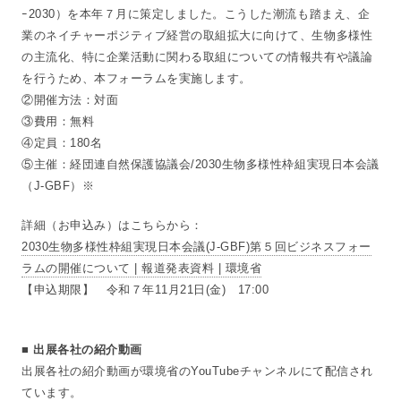
ｰ2030）を本年７月に策定しました。こうした潮流も踏まえ、企
業のネイチャーポジティブ経営の取組拡大に向けて、生物多様性
の主流化、特に企業活動に関わる取組についての情報共有や議論
を行うため、本フォーラムを実施します。
②開催方法：対面
③費用：無料
④定員：180名
⑤主催：経団連自然保護協議会/2030生物多様性枠組実現日本会議
（J-GBF）※
詳細（お申込み）はこちらから：
2030生物多様性枠組実現日本会議(J-GBF)第５回ビジネスフォー
ラムの開催について | 報道発表資料 | 環境省
【申込期限】 令和７年11月21日(金) 17:00
■ 出展各社の紹介動画
出展各社の紹介動画が環境省のYouTubeチャンネルにて配信され
ています。