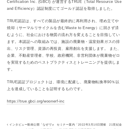
Certification Inc. (GBCI) が運営するTRUE（Total Resource Use
and Efficiency）認証制度にてゴールド認証を取得しました。
TRUE認証は、すべての製品が最終的に再利用され、埋め立てや
焼却（サーマルリサイクルを含むWaste to Energy）に回さず済
むように、社会における物質の流れ方を変えることを目指してい
ます。本認証への取組みでは、施設の廃棄物・温室効果ガスの排
出、リスク管理、資源の再投資、雇用創出を支援します。 また、
企業、不動産管理者、学校、政府機関、非営利団体が廃棄物ゼロ
を実現するためのベストプラクティスとトレーニングを提供しま
す。
TRUE認証プロジェクトは、環境に配慮し、廃棄物転換率90％以
上を達成していることを証明するものです。
https://true.gbci.org/woonerf-inc
インタビュー動画公開「なぜヴォ
セミナー案内「2022年3月10日開催 21世紀金