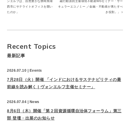
ンエルフは、自然豊かな静岡県湖
融行動原則主催環境不動産WGセミナー「サー
西市にサテライトオフィスを開い
キュラーエコノミー ／金融・不動産が果たすべ
たのか」
き役割」」
Recent Topics
最新記事
2026.07.10 |
Events
7月28日（火）開催 「インドにおけるサステナビリティの最
前線を読み解く | ヴォンエルフ主催セミナー」
2026.07.04 |
News
8月6日（木）開催「第２回資源循環自治体フォーラム」第三
部 登壇・出展のお知らせ